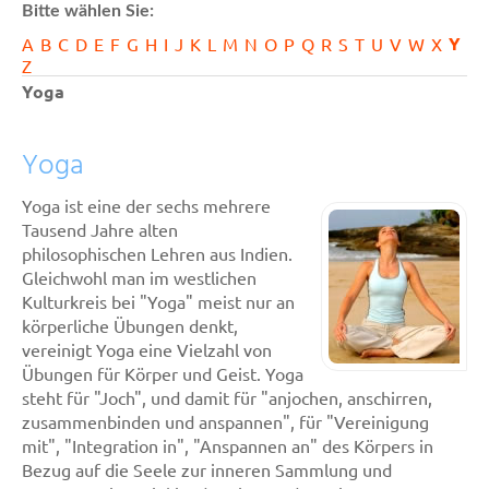
Bitte wählen Sie:
Y
A
B
C
D
E
F
G
H
I
J
K
L
M
N
O
P
Q
R
S
T
U
V
W
X
Z
Yoga
Yoga
Yoga ist eine der sechs mehrere
Tausend Jahre alten
philosophischen Lehren aus Indien.
Gleichwohl man im westlichen
Kulturkreis bei "Yoga" meist nur an
körperliche Übungen denkt,
vereinigt Yoga eine Vielzahl von
Übungen für Körper und Geist. Yoga
steht für "Joch", und damit für "anjochen, anschirren,
zusammenbinden und anspannen", für "Vereinigung
mit", "Integration in", "Anspannen an" des Körpers in
Bezug auf die Seele zur inneren Sammlung und