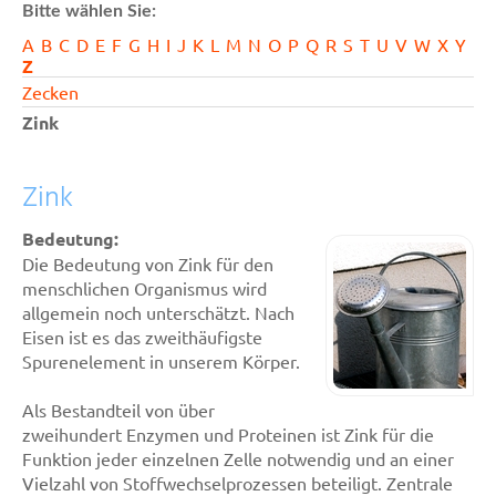
Bitte wählen Sie:
A
B
C
D
E
F
G
H
I
J
K
L
M
N
O
P
Q
R
S
T
U
V
W
X
Y
Z
Zecken
Zink
Zink
Bedeutung:
Die Bedeutung von Zink für den
menschlichen Organismus wird
allgemein noch unterschätzt. Nach
Eisen ist es das zweithäufigste
Spurenelement in unserem Körper.
Als Bestandteil von über
zweihundert Enzymen und Proteinen ist Zink für die
Funktion jeder einzelnen Zelle notwendig und an einer
Vielzahl von Stoffwechselprozessen beteiligt. Zentrale